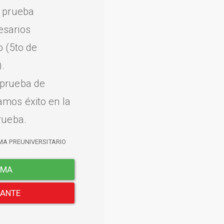
a prueba
esarios
o (5to de
.
 prueba de
amos éxito en la
rueba.
MA PREUNIVERSITARIO
EMA
LANTE