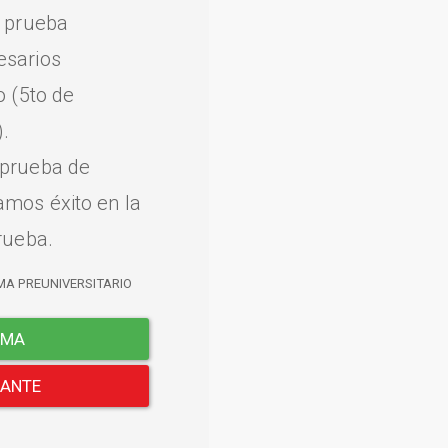
a prueba
esarios
o (5to de
.
 prueba de
amos éxito en la
rueba.
MA PREUNIVERSITARIO
EMA
LANTE