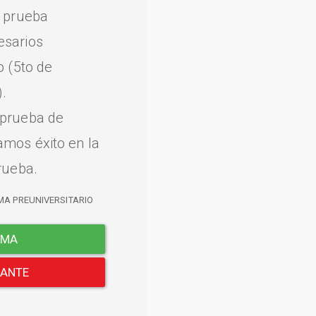
a prueba
esarios
o (5to de
.
 prueba de
amos éxito en la
rueba.
MA PREUNIVERSITARIO
EMA
LANTE