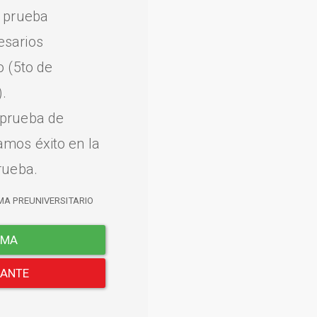
a prueba
esarios
o (5to de
.
 prueba de
amos éxito en la
rueba.
MA PREUNIVERSITARIO
EMA
LANTE