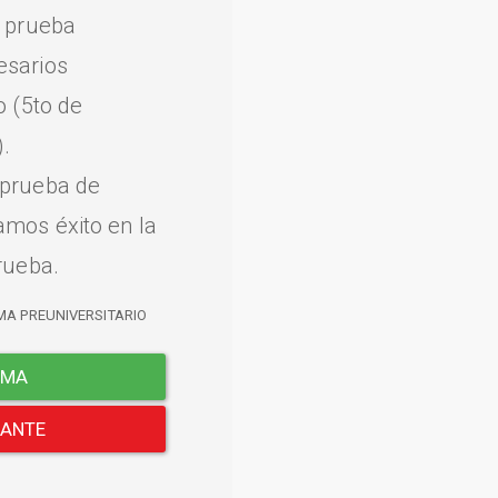
a prueba
esarios
o (5to de
.
 prueba de
amos éxito en la
rueba.
MA PREUNIVERSITARIO
EMA
LANTE