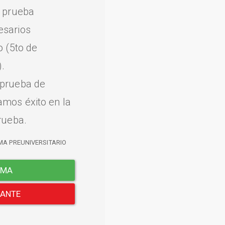
a prueba
esarios
o (5to de
.
 prueba de
amos éxito en la
rueba.
MA PREUNIVERSITARIO
EMA
LANTE