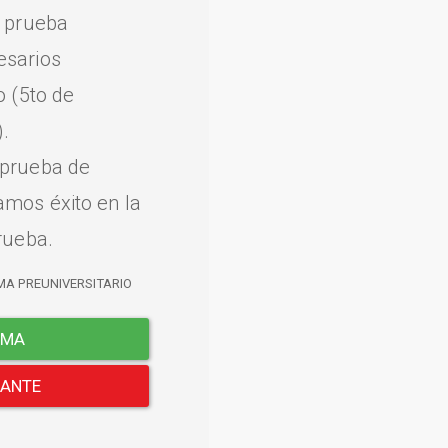
a prueba
esarios
o (5to de
.
 prueba de
amos éxito en la
rueba.
MA PREUNIVERSITARIO
EMA
LANTE