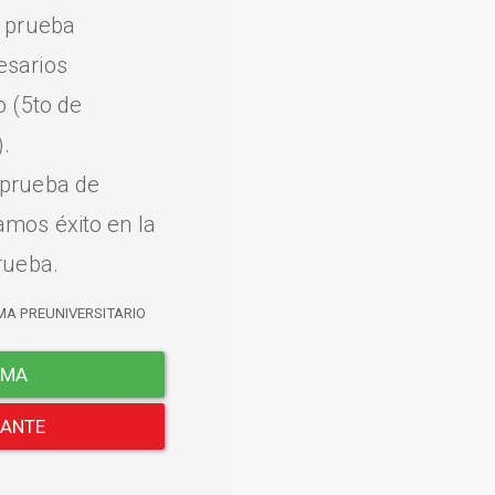
a prueba
esarios
o (5to de
.
 prueba de
amos éxito en la
rueba.
MA PREUNIVERSITARIO
EMA
LANTE