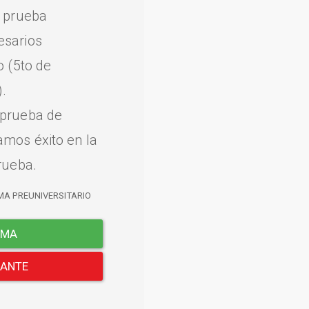
a prueba
esarios
o (5to de
.
 prueba de
amos éxito en la
rueba.
MA PREUNIVERSITARIO
EMA
LANTE