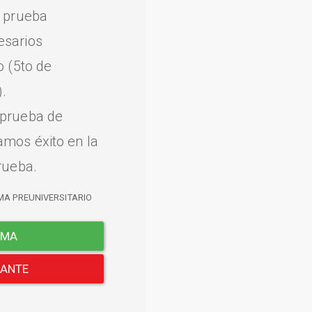
a prueba
esarios
o (5to de
.
 prueba de
amos éxito en la
rueba.
MA PREUNIVERSITARIO
EMA
LANTE