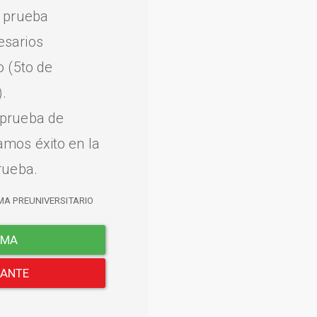
a prueba
esarios
o (5to de
.
 prueba de
amos éxito en la
rueba.
MA PREUNIVERSITARIO
EMA
LANTE