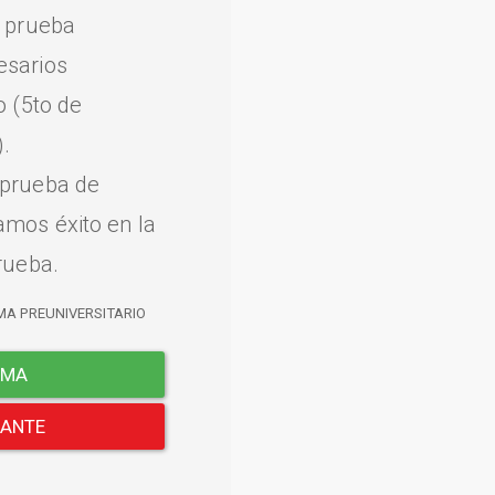
a prueba
esarios
o (5to de
.
 prueba de
amos éxito en la
rueba.
MA PREUNIVERSITARIO
EMA
LANTE