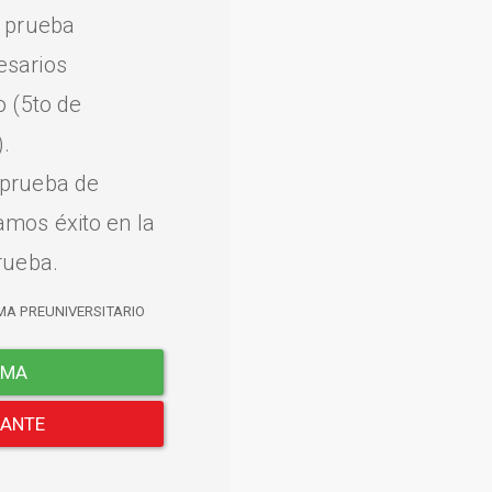
a prueba
esarios
o (5to de
.
 prueba de
amos éxito en la
rueba.
MA PREUNIVERSITARIO
EMA
LANTE