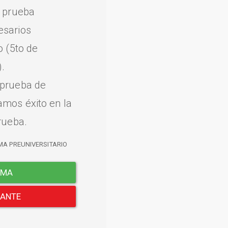
a prueba
esarios
o (5to de
.
 prueba de
amos éxito en la
rueba.
MA PREUNIVERSITARIO
EMA
LANTE