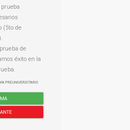
a prueba
esarios
o (5to de
.
 prueba de
amos éxito en la
rueba.
MA PREUNIVERSITARIO
EMA
LANTE