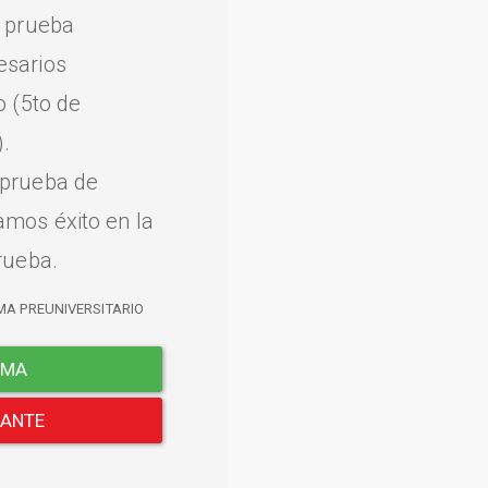
a prueba
esarios
o (5to de
.
 prueba de
amos éxito en la
rueba.
MA PREUNIVERSITARIO
EMA
LANTE