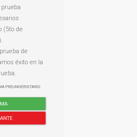
a prueba
esarios
o (5to de
.
 prueba de
amos éxito en la
rueba.
MA PREUNIVERSITARIO
EMA
LANTE