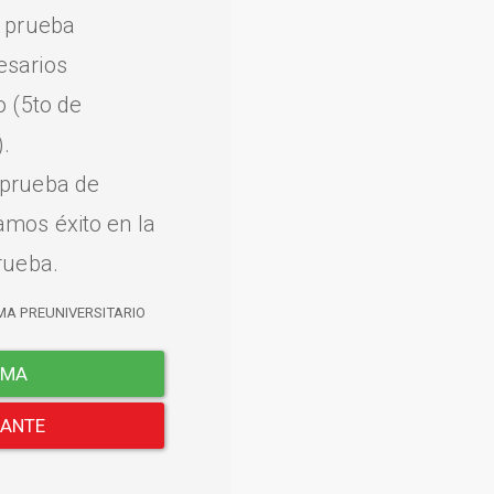
a prueba
esarios
o (5to de
.
 prueba de
amos éxito en la
rueba.
MA PREUNIVERSITARIO
EMA
LANTE