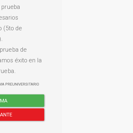
a prueba
esarios
o (5to de
.
 prueba de
amos éxito en la
rueba.
MA PREUNIVERSITARIO
EMA
LANTE