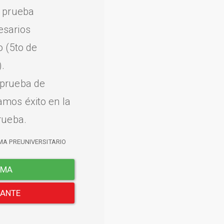
a prueba
esarios
o (5to de
.
 prueba de
amos éxito en la
rueba.
MA PREUNIVERSITARIO
EMA
LANTE