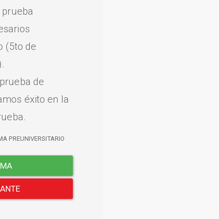
a prueba
esarios
o (5to de
.
 prueba de
amos éxito en la
rueba.
MA PREUNIVERSITARIO
EMA
LANTE