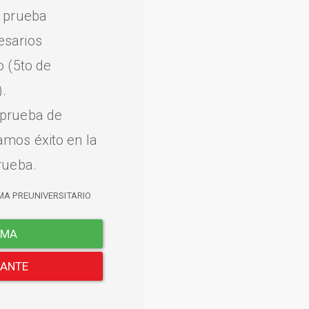
a prueba
esarios
o (5to de
.
 prueba de
amos éxito en la
rueba.
MA PREUNIVERSITARIO
EMA
LANTE