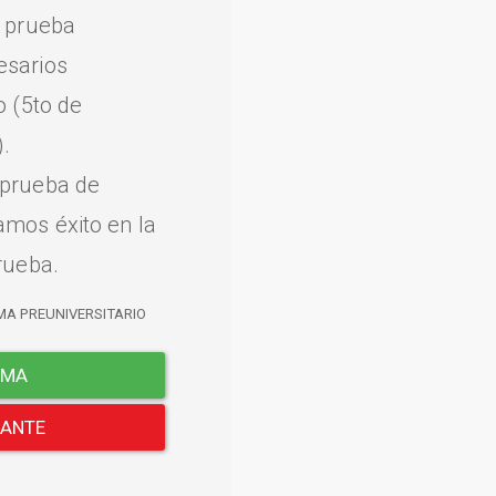
a prueba
esarios
o (5to de
.
 prueba de
amos éxito en la
rueba.
MA PREUNIVERSITARIO
EMA
LANTE