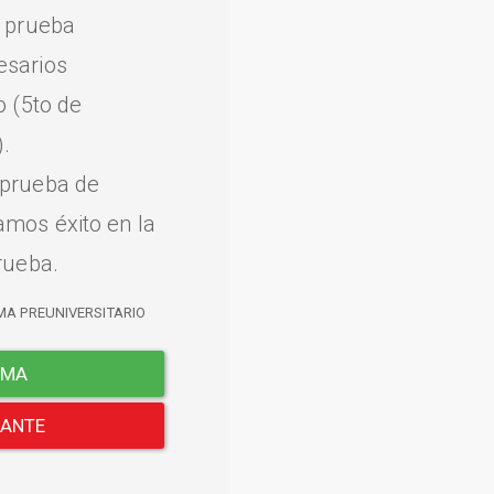
a prueba
esarios
o (5to de
.
 prueba de
amos éxito en la
rueba.
MA PREUNIVERSITARIO
EMA
LANTE