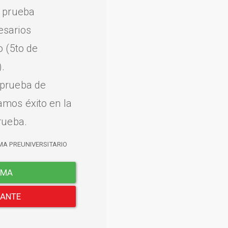
a prueba
esarios
o (5to de
.
 prueba de
amos éxito en la
rueba.
MA PREUNIVERSITARIO
EMA
LANTE