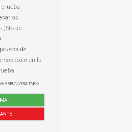
a prueba
esarios
o (5to de
.
 prueba de
amos éxito en la
rueba.
MA PREUNIVERSITARIO
EMA
LANTE