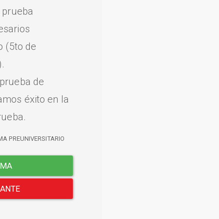
a prueba
esarios
o (5to de
.
 prueba de
amos éxito en la
rueba.
MA PREUNIVERSITARIO
EMA
LANTE