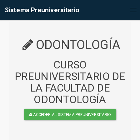
%<@page contentType="text/html" pageEncoding="UTF-8"%>
Sistema Preuniversitario
Tog
nav
ODONTOLOGÍA
CURSO
PREUNIVERSITARIO DE
LA FACULTAD DE
ODONTOLOGÍA
ACCEDER AL SISTEMA PREUNIVERSITARIO