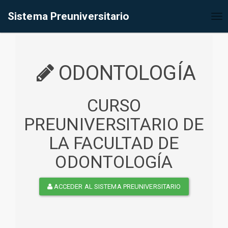
%<@page contentType="text/html" pageEncoding="UTF-8"%>
Sistema Preuniversitario
Tog
nav
ODONTOLOGÍA
CURSO
PREUNIVERSITARIO DE
LA FACULTAD DE
ODONTOLOGÍA
ACCEDER AL SISTEMA PREUNIVERSITARIO