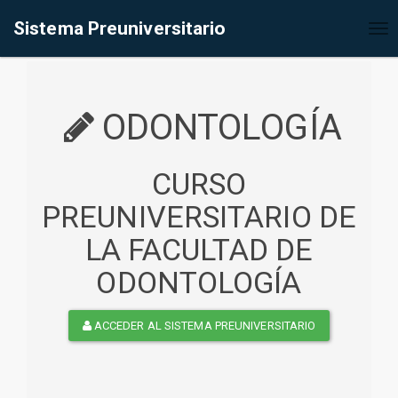
%<@page contentType="text/html" pageEncoding="UTF-8"%>
Sistema Preuniversitario
Tog
nav
ODONTOLOGÍA
CURSO
PREUNIVERSITARIO DE
LA FACULTAD DE
ODONTOLOGÍA
ACCEDER AL SISTEMA PREUNIVERSITARIO