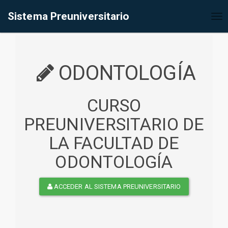
%<@page contentType="text/html" pageEncoding="UTF-8"%>
Sistema Preuniversitario
Tog
nav
ODONTOLOGÍA
CURSO
PREUNIVERSITARIO DE
LA FACULTAD DE
ODONTOLOGÍA
ACCEDER AL SISTEMA PREUNIVERSITARIO