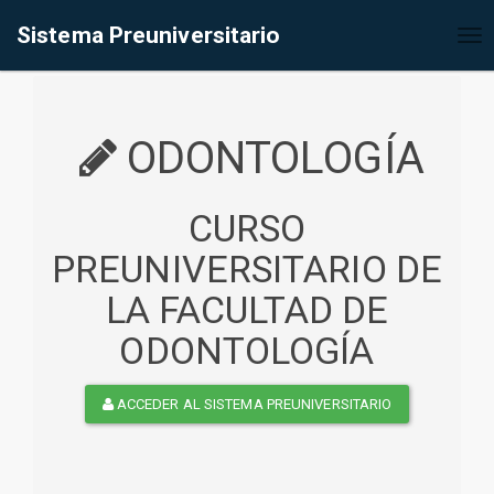
%<@page contentType="text/html" pageEncoding="UTF-8"%>
Sistema Preuniversitario
Tog
nav
ODONTOLOGÍA
CURSO
PREUNIVERSITARIO DE
LA FACULTAD DE
ODONTOLOGÍA
ACCEDER AL SISTEMA PREUNIVERSITARIO