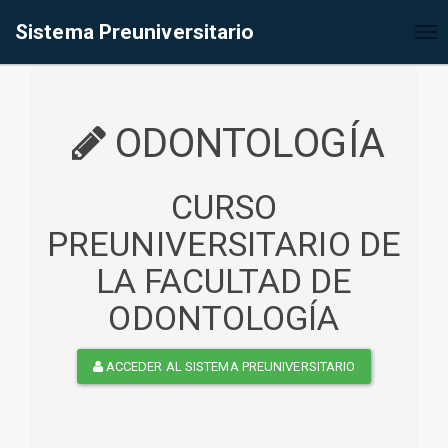
%<@page contentType="text/html" pageEncoding="UTF-8"%>
Sistema Preuniversitario
Tog
nav
ODONTOLOGÍA
CURSO
PREUNIVERSITARIO DE
LA FACULTAD DE
ODONTOLOGÍA
ACCEDER AL SISTEMA PREUNIVERSITARIO