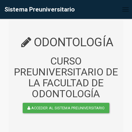
%<@page contentType="text/html" pageEncoding="UTF-8"%>
Sistema Preuniversitario
Tog
nav
ODONTOLOGÍA
CURSO
PREUNIVERSITARIO DE
LA FACULTAD DE
ODONTOLOGÍA
ACCEDER AL SISTEMA PREUNIVERSITARIO