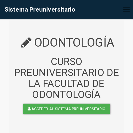
%<@page contentType="text/html" pageEncoding="UTF-8"%>
Sistema Preuniversitario
Tog
nav
ODONTOLOGÍA
CURSO
PREUNIVERSITARIO DE
LA FACULTAD DE
ODONTOLOGÍA
ACCEDER AL SISTEMA PREUNIVERSITARIO