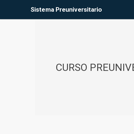
%<@page contentType="text/html" pageEncoding="UTF-8"%>
Sistema Preuniversitario
CURSO PREUNIVE