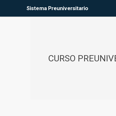
%<@page contentType="text/html" pageEncoding="UTF-8"%>
Sistema Preuniversitario
CURSO PREUNIVE