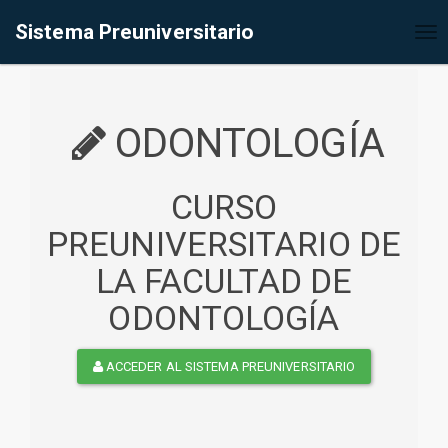
%<@page contentType="text/html" pageEncoding="UTF-8"%>
Sistema Preuniversitario
Tog
nav
ODONTOLOGÍA
CURSO
PREUNIVERSITARIO DE
LA FACULTAD DE
ODONTOLOGÍA
ACCEDER AL SISTEMA PREUNIVERSITARIO