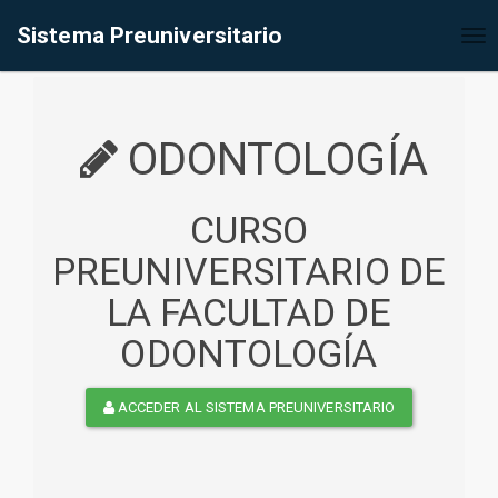
%<@page contentType="text/html" pageEncoding="UTF-8"%>
Sistema Preuniversitario
Tog
nav
ODONTOLOGÍA
CURSO
PREUNIVERSITARIO DE
LA FACULTAD DE
ODONTOLOGÍA
ACCEDER AL SISTEMA PREUNIVERSITARIO