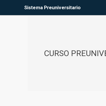
%<@page contentType="text/html" pageEncoding="UTF-8"%>
Sistema Preuniversitario
CURSO PREUNIVE