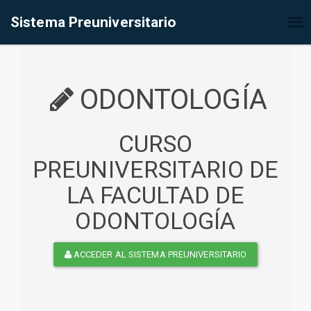
%<@page contentType="text/html" pageEncoding="UTF-8"%>
Sistema Preuniversitario
Tog
nav
ODONTOLOGÍA
CURSO
PREUNIVERSITARIO DE
LA FACULTAD DE
ODONTOLOGÍA
ACCEDER AL SISTEMA PREUNIVERSITARIO