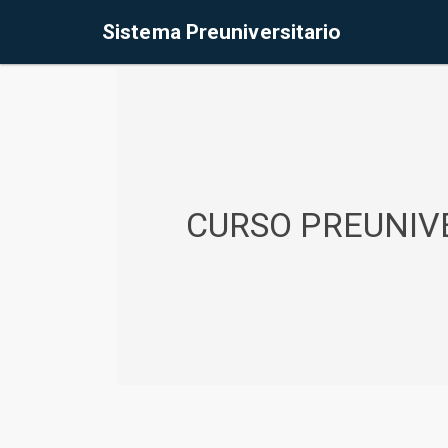
%<@page contentType="text/html" pageEncoding="UTF-8"%>
Sistema Preuniversitario
CURSO PREUNIVE