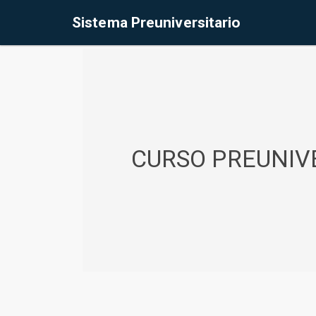
%<@page contentType="text/html" pageEncoding="UTF-8"%>
Sistema Preuniversitario
CURSO PREUNIVE