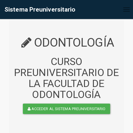
%<@page contentType="text/html" pageEncoding="UTF-8"%>
Sistema Preuniversitario
Tog
nav
ODONTOLOGÍA
CURSO
PREUNIVERSITARIO DE
LA FACULTAD DE
ODONTOLOGÍA
ACCEDER AL SISTEMA PREUNIVERSITARIO