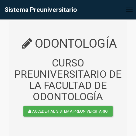
%<@page contentType="text/html" pageEncoding="UTF-8"%>
Sistema Preuniversitario
Tog
nav
ODONTOLOGÍA
CURSO
PREUNIVERSITARIO DE
LA FACULTAD DE
ODONTOLOGÍA
ACCEDER AL SISTEMA PREUNIVERSITARIO