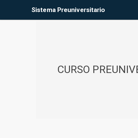
%<@page contentType="text/html" pageEncoding="UTF-8"%>
Sistema Preuniversitario
CURSO PREUNIVE