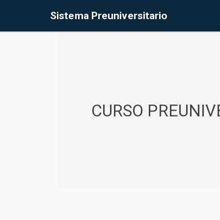
%<@page contentType="text/html" pageEncoding="UTF-8"%>
Sistema Preuniversitario
CURSO PREUNIVE