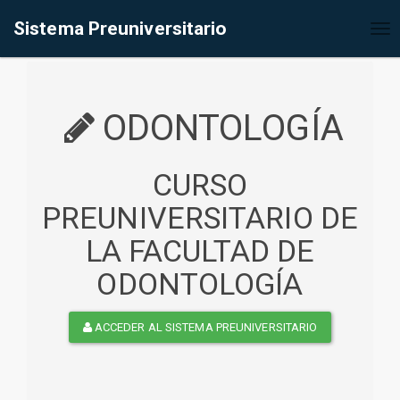
%<@page contentType="text/html" pageEncoding="UTF-8"%>
Sistema Preuniversitario
Tog
nav
ODONTOLOGÍA
CURSO
PREUNIVERSITARIO DE
LA FACULTAD DE
ODONTOLOGÍA
ACCEDER AL SISTEMA PREUNIVERSITARIO