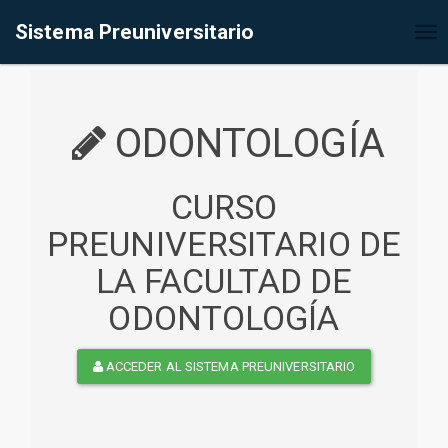
%<@page contentType="text/html" pageEncoding="UTF-8"%>
Sistema Preuniversitario
Tog
nav
ODONTOLOGÍA
CURSO
PREUNIVERSITARIO DE
LA FACULTAD DE
ODONTOLOGÍA
ACCEDER AL SISTEMA PREUNIVERSITARIO