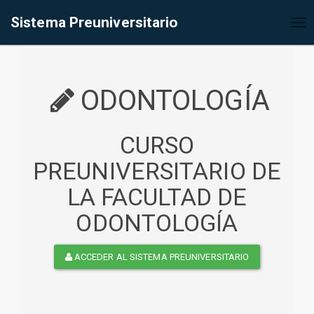
%<@page contentType="text/html" pageEncoding="UTF-8"%>
Sistema Preuniversitario
Tog
nav
ODONTOLOGÍA
CURSO
PREUNIVERSITARIO DE
LA FACULTAD DE
ODONTOLOGÍA
ACCEDER AL SISTEMA PREUNIVERSITARIO